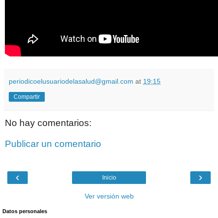
periodicoelusuariodelasalud@gmail.com
at
19:15
Compartir
No hay comentarios:
Publicar un comentario
‹
›
Inicio
Ver versión web
Datos personales