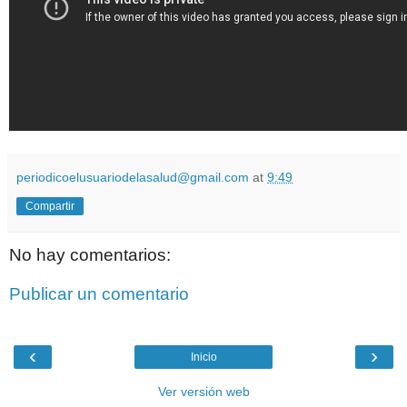
periodicoelusuariodelasalud@gmail.com
at
9:49
Compartir
No hay comentarios:
Publicar un comentario
‹
›
Inicio
Ver versión web