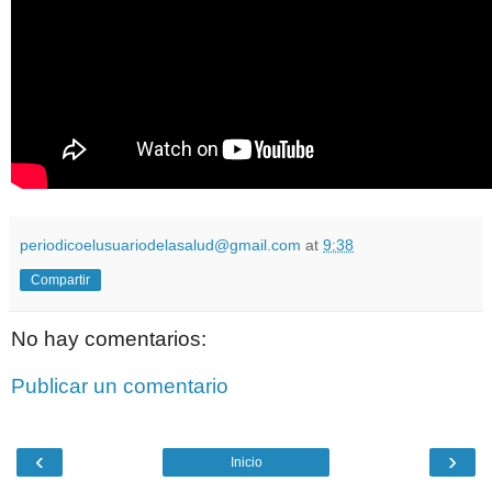
periodicoelusuariodelasalud@gmail.com
at
9:38
Compartir
No hay comentarios:
Publicar un comentario
‹
›
Inicio