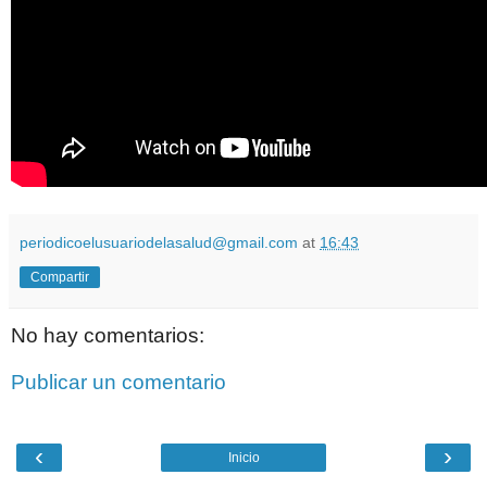
periodicoelusuariodelasalud@gmail.com
at
16:43
Compartir
No hay comentarios:
Publicar un comentario
‹
›
Inicio