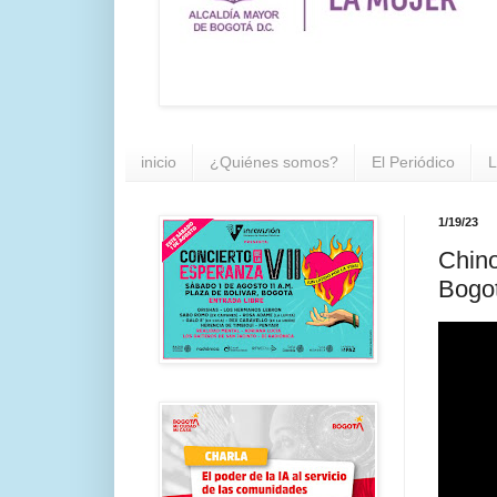
inicio
¿Quiénes somos?
El Periódico
L
1/19/23
Chino
Bogot