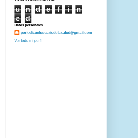
u
n
d
e
f
i
n
e
d
Datos personales
periodicoelusuariodelasalud@gmail.com
Ver todo mi perfil