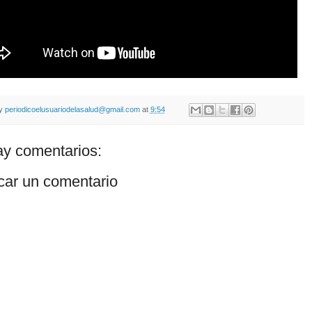
by
periodicoelusuariodelasalud@gmail.com
at
9:54
y comentarios:
car un comentario