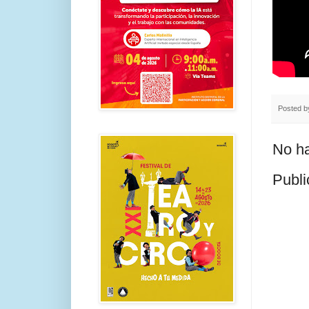
Posted 
No ha
Publi