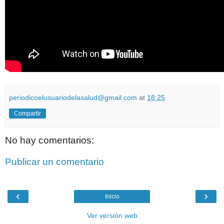
periodicoelusuariodelasalud@gmail.com
at
18:25
Compartir
No hay comentarios:
Publicar un comentario
‹
›
Inicio
Ver versión web