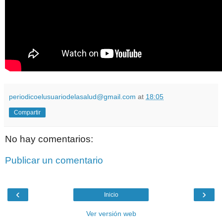
periodicoelusuariodelasalud@gmail.com
at
18:05
Compartir
No hay comentarios:
Publicar un comentario
‹
›
Inicio
Ver versión web