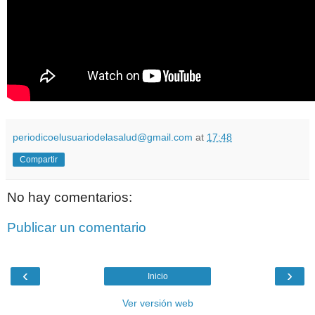
periodicoelusuariodelasalud@gmail.com
at
17:48
Compartir
No hay comentarios:
Publicar un comentario
‹
›
Inicio
Ver versión web