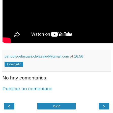
periodicoelusuariodelasalud@gmail.com
at
16:56
Compartir
No hay comentarios:
Publicar un comentario
‹
›
Inicio