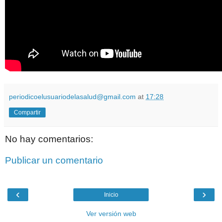
periodicoelusuariodelasalud@gmail.com
at
17:28
Compartir
No hay comentarios:
Publicar un comentario
‹
›
Inicio
Ver versión web