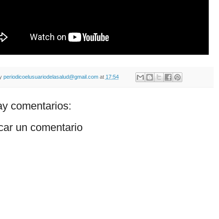
by
periodicoelusuariodelasalud@gmail.com
at
17:54
y comentarios:
car un comentario