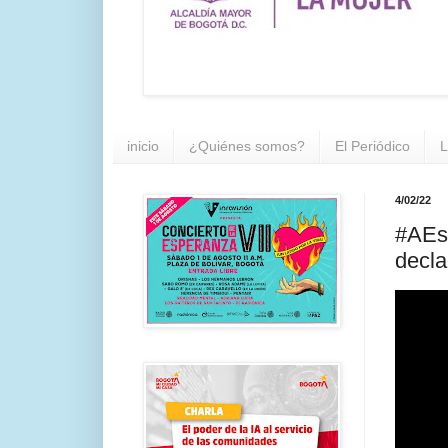
inicio
¿Quiénes somos?
El Periódico
L
4/02/22
#AEst
decla