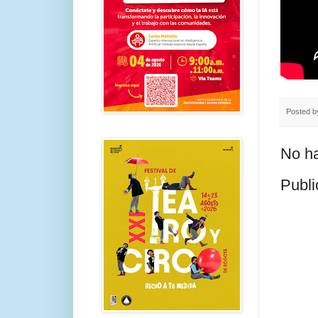
Posted 
No ha
Publi