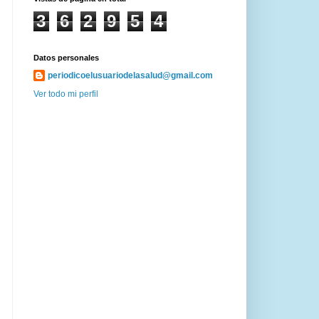
3
6
2
9
5
4
Datos personales
periodicoelusuariodelasalud@gmail.com
Ver todo mi perfil