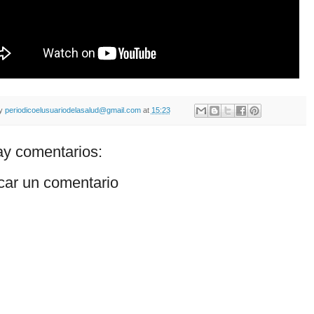
by
periodicoelusuariodelasalud@gmail.com
at
15:23
y comentarios:
car un comentario