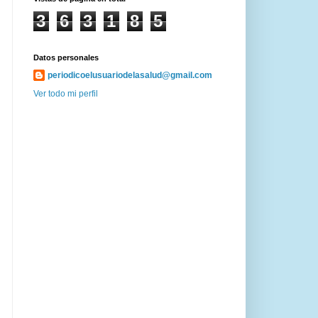
3
6
3
1
8
5
Datos personales
periodicoelusuariodelasalud@gmail.com
Ver todo mi perfil