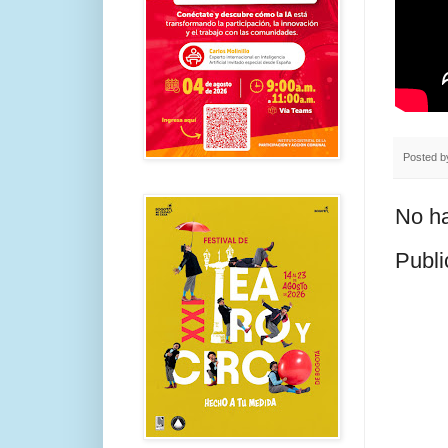
Posted 
No ha
Publi