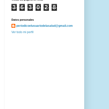
3
6
3
0
2
8
Datos personales
periodicoelusuariodelasalud@gmail.com
Ver todo mi perfil