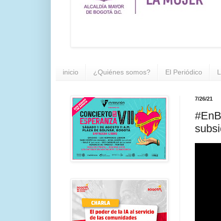
inicio
¿Quiénes somos?
El Periódico
L
7/26/21
#EnBo
subsi