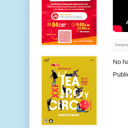
Posted 
No ha
Publi