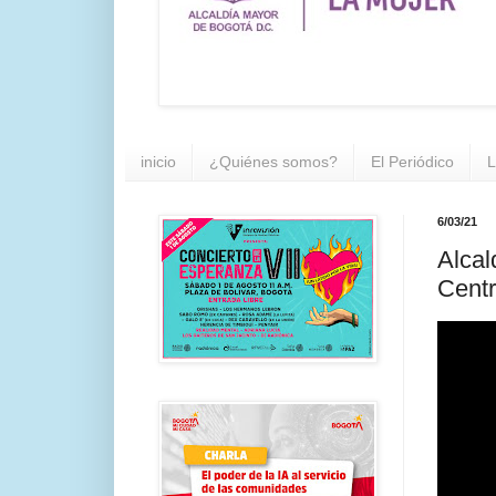
inicio
¿Quiénes somos?
El Periódico
L
6/03/21
Alcal
Centr