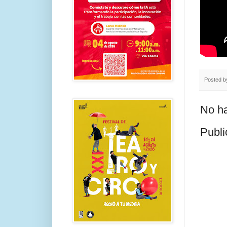
Posted 
No ha
Publi