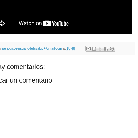
by
periodicoelusuariodelasalud@gmail.com
at
18:48
y comentarios:
car un comentario