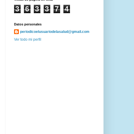
3
6
3
3
7
4
Datos personales
periodicoelusuariodelasalud@gmail.com
Ver todo mi perfil