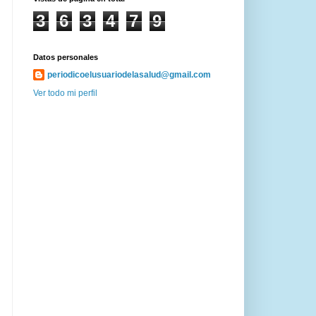
3
6
3
4
7
9
Datos personales
periodicoelusuariodelasalud@gmail.com
Ver todo mi perfil