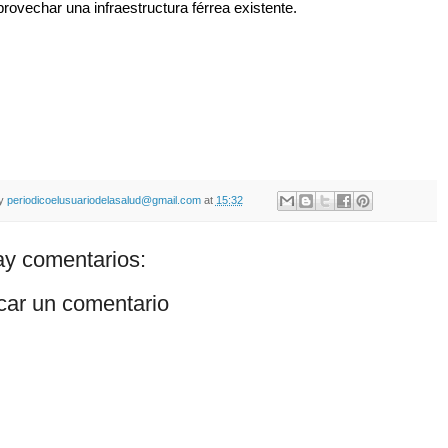
rovechar una infraestructura férrea existente.
by
periodicoelusuariodelasalud@gmail.com
at
15:32
y comentarios:
car un comentario