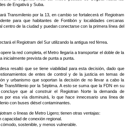
ades de Engativá y Suba.
ará Transmilenio por la 13, en cambio se fortalecerá el Regiotram
dente para que habitantes de Fontibón y localidades cercanas
 al centro de la ciudad y puedan conectarse con
la primera línea del
ctará el Regiotram del Sur utilizando la antigua red férrea.
pere la red completa, el Metro llegaría a transportar el doble de la
inicialmente prevista de punta a punta.
ldesa
resaltó que se tiene viabilidad para esta decisión, dado que
stionamientos de entes de control y de la justicia en temas de
ión y urbanismo que soportan la decisión de no llevar a cabo la
 de TransMilenio por la Séptima. A esto se suma que la FDN en su
 concluye que al construir el Regiotran Norte la demanda de
os por esa vía disminuirá, lo que hace innecesario una línea de
lenio con buses diésel contaminantes.
otram o líneas de Metro Ligero; tienen otras ventajas:
n capacidad de conexión regional.
cómodo, sostenible, y menos vulnerable.