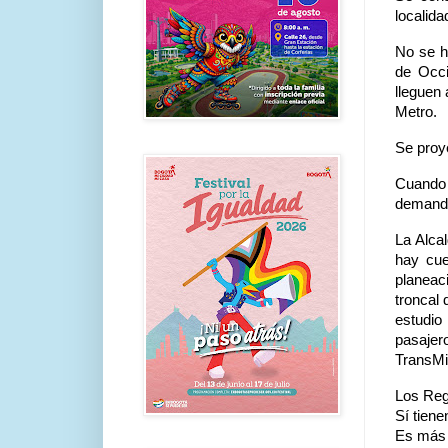
localid
No se h
de Occi
lleguen
Metro.
Se proye
Cuando o
demanda 
La
Alca
hay cue
planeac
troncal
estudio
pasajer
TransMi
Los Regi
Sí tiene
Es más 