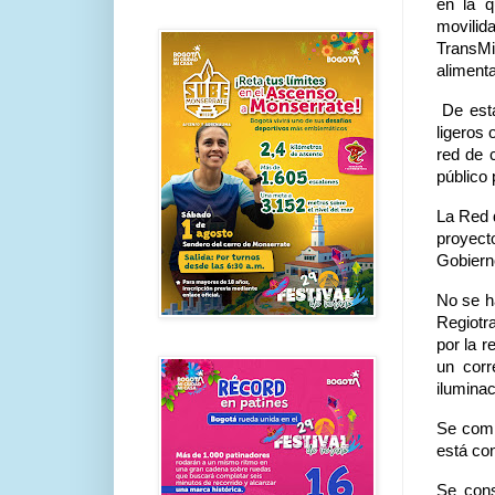
en la q
movilid
TransMi
alimenta
De esta
ligeros 
red de c
público 
La Red 
proyect
Gobiern
No se h
Regiotr
por la r
un corr
iluminac
Se comp
está co
Se cons