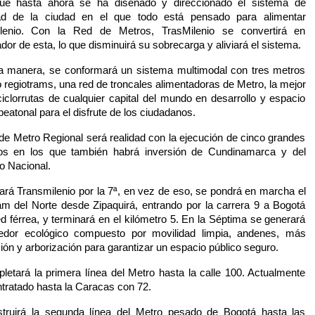
ue hasta ahora se ha diseñado y direccionado el sistema de
ad de la ciudad en el que todo está pensado para alimentar
lenio. Con la Red de Metros, TrasMilenio se convertirá en
dor de esta, lo que disminuirá su sobrecarga y aliviará el sistema.
 manera, se conformará un sistema multimodal con tres metros
o regiotrams, una red de troncales alimentadoras de Metro, la mejor
iclorrutas de cualquier capital del mundo en desarrollo y espacio
peatonal para el disfrute de los ciudadanos.
de Metro Regional será realidad con la ejecución de cinco grandes
os en los que también habrá inversión de Cundinamarca y del
o Nacional.
ará Transmilenio por la 7ª, en vez de eso, se pondrá en marcha el
am del Norte desde Zipaquirá, entrando por la carrera 9 a Bogotá
ed férrea, y terminará en el kilómetro 5. En la Séptima se generará
edor ecológico compuesto por movilidad limpia, andenes, más
ión y arborización para garantizar un espacio público seguro.
letará la primera línea del Metro hasta la calle 100. Actualmente
ntratado hasta la Caracas con 72.
truirá la segunda línea del Metro pesado de Bogotá hasta las