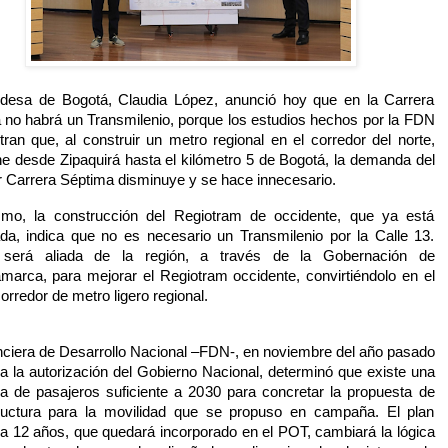
ldesa de Bogotá, Claudia López, anunció hoy que en la Carrera
 no habrá un Transmilenio, porque los estudios hechos por la FDN
ran que, al construir un metro regional en el corredor del norte,
ne desde Zipaquirá hasta el kilómetro 5 de Bogotá, la demanda del
r Carrera Séptima disminuye y se hace innecesario.
mo, la construcción del Regiotram de occidente, que ya está
ada, indica que no es necesario un Transmilenio por la Calle 13.
 será aliada de la región, a través de la Gobernación de
marca, para mejorar el Regiotram occidente, convirtiéndolo en el
orredor de metro ligero regional.
nciera de Desarrollo Nacional –FDN-, en noviembre del año pasado
a la autorización del Gobierno Nacional, determinó que existe una
 de pasajeros suficiente a 2030 para concretar la propuesta de
tructura para la movilidad que se propuso en campaña. El plan
 a 12 años, que quedará incorporado en el POT, cambiará la lógica