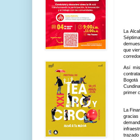
La Alca
Séptima
demuest
que vie
corredo
Así mis
contrat
Bogotá
Cundina
primer c
La Fina
gracias 
demanda
infraes
trazado