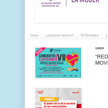
inicio
¿Quiénes somos?
El Periódico
L
1/28/20
“RED
MOVI