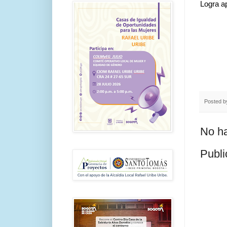
Logra ap
Posted 
No ha
Publi