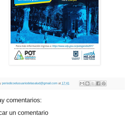
by
periodicoelusuariodelasalud@gmail.com
at
17:41
y comentarios:
car un comentario