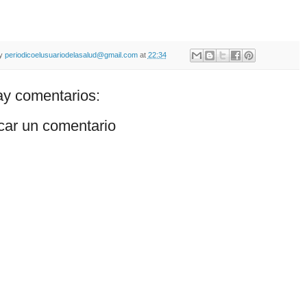
by
periodicoelusuariodelasalud@gmail.com
at
22:34
y comentarios:
car un comentario