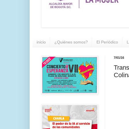
inicio
¿Quiénes somos?
El Periódico
L
7/01/16
Trans
Colin