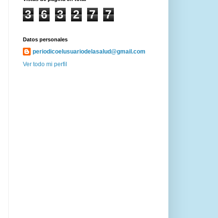
3
6
3
2
7
7
Datos personales
periodicoelusuariodelasalud@gmail.com
Ver todo mi perfil