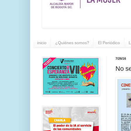
inicio
¿Quiénes somos?
El Periódico
L
7/26/16
No se