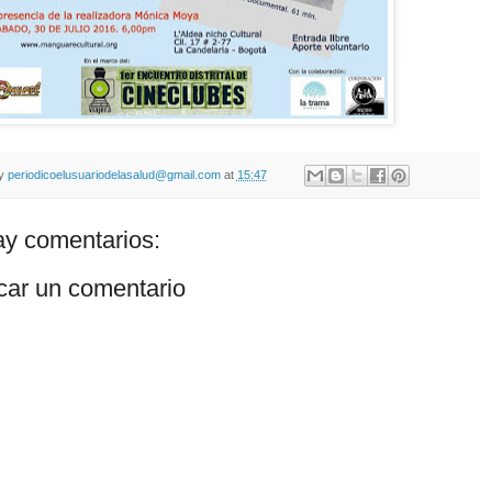
by
periodicoelusuariodelasalud@gmail.com
at
15:47
y comentarios:
car un comentario